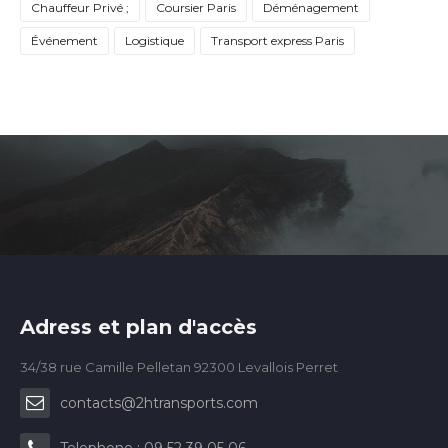
Chauffeur Privé ;
Coursier Paris
Déménagement
Événement
Logistique
Transport express Paris
Adress et plan d'accès
34/38 rue Camille Pelletan 92300 Levallois Perret
contacts@2htransports.com
Telephone : 09 52 39 05 06