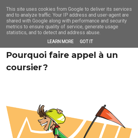
This site uses cookies from Google to deliver its services
and to analyze traffic. Your IP address and user-agent are
shared with Google along with performance and security
metrics to ensure quality of service, generate usage
statistics, and to detect and address abuse.
LEARN MORE
GOT IT
Pourquoi faire appel à un
coursier ?